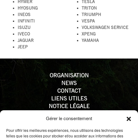
HYMER
TESLA
HYOSUNG
TRITON
INEOS
TRIUMPH
INFINITI
VESPA
ISUZU
VOLKSWAGEN SERVICE
IVECO
XPENG
JAGUAR
YAMAHA
JEEP
ORGANISATION
NEWS
CONTACT
LIENS UTILES
NOTICE LÉGALE
PROTECTION DES DONNÉES
Gérer le consentement
FEDAMO - FEDERATION DES DISTRIBUTEURS
Pour offrir les meilleures expériences, nous utilisons des technologies
AUTOMOBILES ET DE LA MOBILITE
telles que les cookies pour stocker et/ou accéder aux informations des