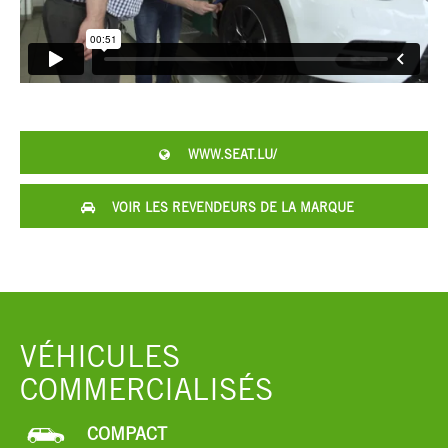
WWW.SEAT.LU/
VOIR LES REVENDEURS DE LA MARQUE
VÉHICULES
COMMERCIALISÉS
COMPACT