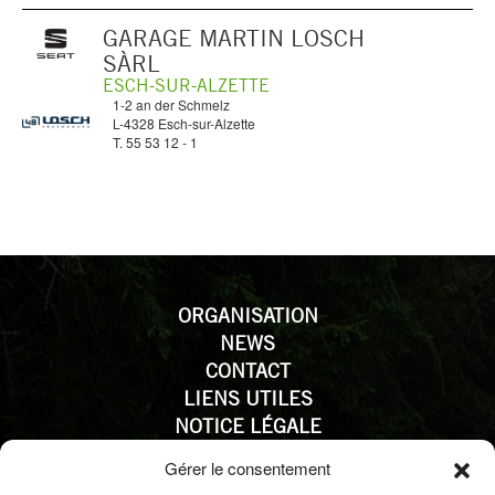
GARAGE MARTIN LOSCH
SÀRL
ESCH-SUR-ALZETTE
1-2 an der Schmelz
L-4328 Esch-sur-Alzette
T. 55 53 12 - 1
ORGANISATION
NEWS
CONTACT
LIENS UTILES
NOTICE LÉGALE
PROTECTION DES DONNÉES
Gérer le consentement