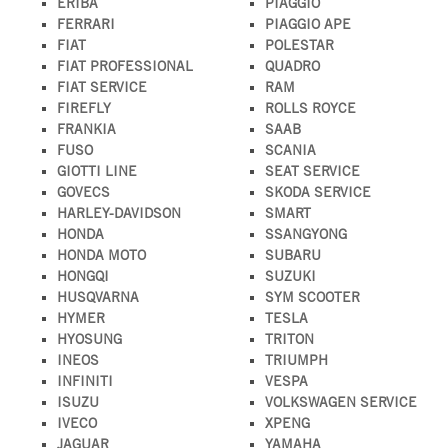
ERIBA
PIAGGIO
FERRARI
PIAGGIO APE
FIAT
POLESTAR
FIAT PROFESSIONAL
QUADRO
FIAT SERVICE
RAM
FIREFLY
ROLLS ROYCE
FRANKIA
SAAB
FUSO
SCANIA
GIOTTI LINE
SEAT SERVICE
GOVECS
SKODA SERVICE
HARLEY-DAVIDSON
SMART
HONDA
SSANGYONG
HONDA MOTO
SUBARU
HONGQI
SUZUKI
HUSQVARNA
SYM SCOOTER
HYMER
TESLA
HYOSUNG
TRITON
INEOS
TRIUMPH
INFINITI
VESPA
ISUZU
VOLKSWAGEN SERVICE
IVECO
XPENG
JAGUAR
YAMAHA