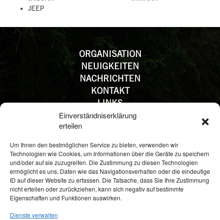
JEEP
ORGANISATION
NEUIGKEITEN
NACHRICHTEN
KONTAKT
LINKS
IMPRESSUM
Einverständniserklärung
erteilen
DATENSCHUTZ
Um Ihnen den bestmöglichen Service zu bieten, verwenden wir
FEDAMO - FEDERATION DES DISTRIBUTEURS
Technologien wie Cookies, um Informationen über die Geräte zu speichern
AUTOMOBILES ET DE LA MOBILITE
und/oder auf sie zuzugreifen. Die Zustimmung zu diesen Technologien
2, Circuit de la Foire Internationale
ermöglicht es uns, Daten wie das Navigationsverhalten oder die eindeutige
L-1016 Luxembourg
ID auf dieser Website zu erfassen. Die Tatsache, dass Sie Ihre Zustimmung
nicht erteilen oder zurückziehen, kann sich negativ auf bestimmte
Tel: (+352) 42 45 11 - 1
Eigenschaften und Funktionen auswirken.
Fax: (+352) 42 45 25
Email:
f.lentz@fda.lu
Dienste verwalten