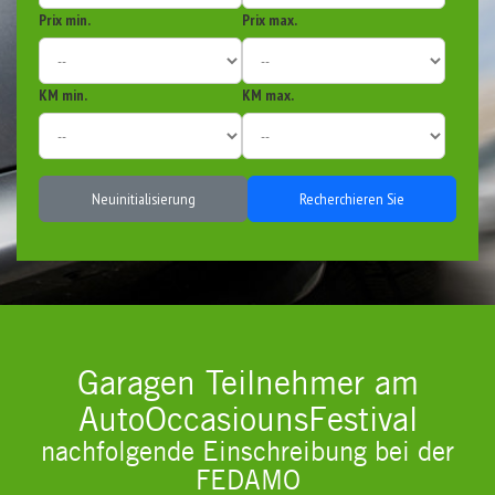
Prix min.
Prix max.
KM min.
KM max.
Neuinitialisierung
Recherchieren Sie
Garagen Teilnehmer am
AutoOccasiounsFestival
nachfolgende Einschreibung bei der
FEDAMO