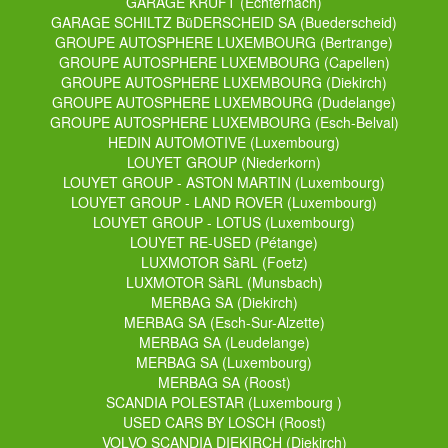
GARAGE KRUFT (
Echternach
)
GARAGE SCHILTZ BüDERSCHEID SA (
Buederscheid
)
GROUPE AUTOSPHERE LUXEMBOURG (
Bertrange
)
GROUPE AUTOSPHERE LUXEMBOURG (
Capellen
)
GROUPE AUTOSPHERE LUXEMBOURG (
Diekirch
)
GROUPE AUTOSPHERE LUXEMBOURG (
Dudelange
)
GROUPE AUTOSPHERE LUXEMBOURG (
Esch-Belval
)
HEDIN AUTOMOTIVE (
Luxembourg
)
LOUYET GROUP (
Niederkorn
)
LOUYET GROUP - ASTON MARTIN (
Luxembourg
)
LOUYET GROUP - LAND ROVER (
Luxembourg
)
LOUYET GROUP - LOTUS (
Luxembourg
)
LOUYET RE-USED (
Pétange
)
LUXMOTOR SàRL (
Foetz
)
LUXMOTOR SàRL (
Munsbach
)
MERBAG SA (
Diekirch
)
MERBAG SA (
Esch-Sur-Alzette
)
MERBAG SA (
Leudelange
)
MERBAG SA (
Luxembourg
)
MERBAG SA (
Roost
)
SCANDIA POLESTAR (
Luxembourg
)
USED CARS BY LOSCH (
Roost
)
VOLVO SCANDIA DIEKIRCH (
Diekirch
)