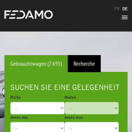
FR
DE
Gebrauchtwagen (7 695)
Recherche
SUCHEN SIE EINE GELEGENHEIT
Marke
Modell
Année min.
Année max.